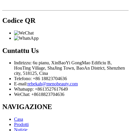
Codice QR
Cuntattu
Us
Indirizzu: 6u pianu, XinBaoYi GongMao Edificiu B,
HouTing Village, ShaJing Town, BaoAn District, Shenzhen
city, 518125, Cina
Telefono: +86 18823704636
E-mail:
rebekah@menobeauty.com
Whatsapp: +8613527617649
WeChat: +8618823704636
NAVIGAZIONE
Casa
Prodotti
Nutizie