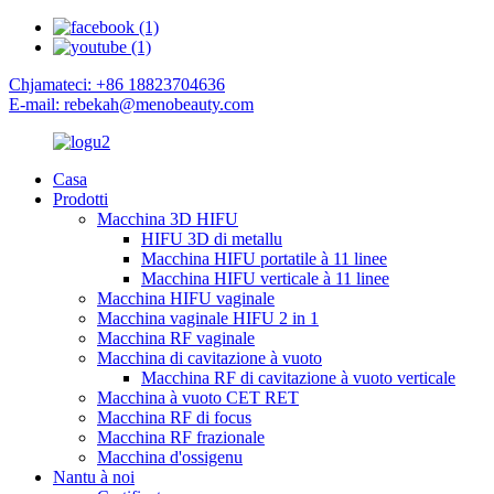
Chjamateci: +86 18823704636
E-mail: rebekah@menobeauty.com
Casa
Prodotti
Macchina 3D HIFU
HIFU 3D di metallu
Macchina HIFU portatile à 11 linee
Macchina HIFU verticale à 11 linee
Macchina HIFU vaginale
Macchina vaginale HIFU 2 in 1
Macchina RF vaginale
Macchina di cavitazione à vuoto
Macchina RF di cavitazione à vuoto verticale
Macchina à vuoto CET RET
Macchina RF di focus
Macchina RF frazionale
Macchina d'ossigenu
Nantu à noi