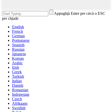
Appughjà Enter per circà o ESC
per chjude
English
French
German
Portuguese
Spanish
Russian
Japanese
Korean
Arabic
Irish
Greek
Turkish
Italian
Danish
Romanian
Indonesian
Czech
Afrikaans
Swedish