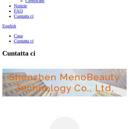
Certificatu
Nutizie
FAQ
Cuntatta ci
English
Casa
Cuntatta ci
Cuntatta ci
Shenzhen MenoBeauty
Technology Co., Ltd,