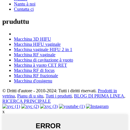
Nantu à noi
Cuntatta ci
pruduttu
Macchina 3D HIFU
Macchina HIFU vaginale
Macchina vaginale HIFU 2 in 1
Macchina RF vaginale
Macchina di cavitazione à vuoto
Macchina à vuoto CET RET
Macchina RF di focus
Macchina RF frazionale
Macchina d'ossigenu
© Dritti d'autore - 2010-2024: Tutti i diritti riservati.
Prodotti in
vetrina
,
Pianu di u situ
,
Tutti i prudutti
,
BLOG DI PRIMA LINEA
,
RICERCA PRINCIPALE
x