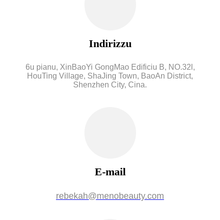
Indirizzu
6u pianu, XinBaoYi GongMao Edificiu B, NO.32l,
HouTing Village, ShaJing Town, BaoAn District,
Shenzhen City, Cina.
E-mail
rebekah@menobeauty.com