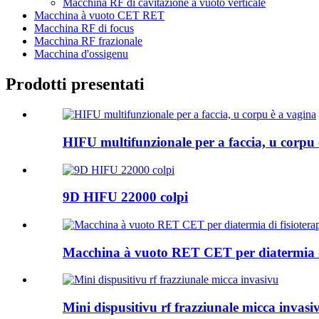
Macchina RF di cavitazione à vuoto verticale
Macchina à vuoto CET RET
Macchina RF di focus
Macchina RF frazionale
Macchina d'ossigenu
Prodotti presentati
HIFU multifunzionale per a faccia, u corpu 
9D HIFU 22000 colpi
Macchina à vuoto RET CET per diatermia di 
Mini dispusitivu rf frazziunale micca invasi