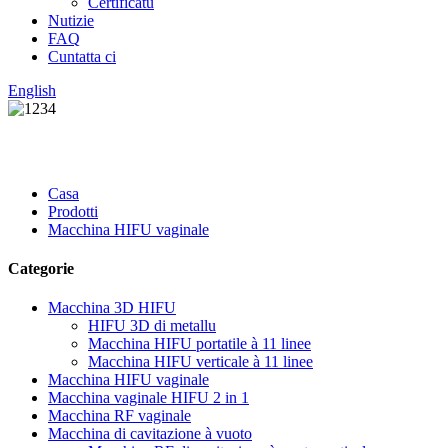
Certificatu
Nutizie
FAQ
Cuntatta ci
English
Casa
Prodotti
Macchina HIFU vaginale
Categorie
Macchina 3D HIFU
HIFU 3D di metallu
Macchina HIFU portatile à 11 linee
Macchina HIFU verticale à 11 linee
Macchina HIFU vaginale
Macchina vaginale HIFU 2 in 1
Macchina RF vaginale
Macchina di cavitazione à vuoto