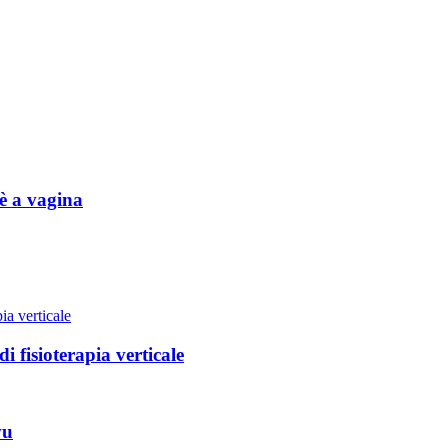
è a vagina
fisioterapia verticale
vu