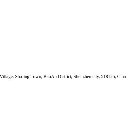
illage, ShaJing Town, BaoAn District, Shenzhen city, 518125, Cina