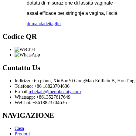
dotatu di misurazione di lassità vaginale
assai efficace per stringhje a vagina, liscià
dumanda
dettagliu
Codice QR
Cuntattu
Us
Indirizzu: 6u pianu, XinBaoYi GongMao Edificiu B, HouTing V
Telefono: +86 18823704636
E-mail:
rebekah@menobeauty.com
Whatsapp: +8613527617649
WeChat: +8618823704636
NAVIGAZIONE
Casa
Prodotti