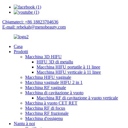
Chjamateci: +86 18823704636
E-mail: rebekah@menobeauty.com
Casa
Prodotti
Macchina 3D HIFU
HIFU 3D di metallu
Macchina HIFU portatile à 11 linee
Macchina HIFU verticale à 11 linee
Macchina HIFU vaginale
Macchina vaginale HIFU 2 in 1
Macchina RF vaginale
Macchina di cavitazione à vuoto
Macchina RF di cavitazione à vuoto verticale
Macchina à vuoto CET RET
Macchina RF di focus
Macchina RF frazionale
Macchina d'ossigenu
Nantu à noi