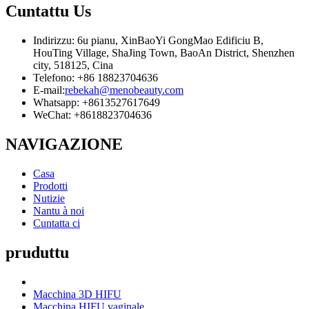
Cuntattu
Us
Indirizzu: 6u pianu, XinBaoYi GongMao Edificiu B,
HouTing Village, ShaJing Town, BaoAn District, Shenzhen
city, 518125, Cina
Telefono: +86 18823704636
E-mail:
rebekah@menobeauty.com
Whatsapp: +8613527617649
WeChat: +8618823704636
NAVIGAZIONE
Casa
Prodotti
Nutizie
Nantu à noi
Cuntatta ci
pruduttu
Macchina 3D HIFU
Macchina HIFU vaginale