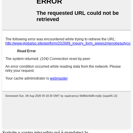
Scrivite u vostru missaghju quì è mandateci lu