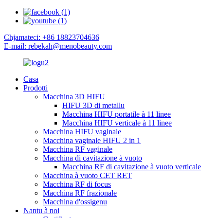
Chjamateci: +86 18823704636
E-mail: rebekah@menobeauty.com
Casa
Prodotti
Macchina 3D HIFU
HIFU 3D di metallu
Macchina HIFU portatile à 11 linee
Macchina HIFU verticale à 11 linee
Macchina HIFU vaginale
Macchina vaginale HIFU 2 in 1
Macchina RF vaginale
Macchina di cavitazione à vuoto
Macchina RF di cavitazione à vuoto verticale
Macchina à vuoto CET RET
Macchina RF di focus
Macchina RF frazionale
Macchina d'ossigenu
Nantu à noi