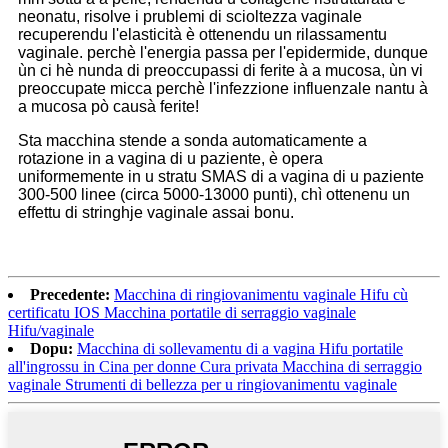
neonatu, risolve i prublemi di scioltezza vaginale
recuperendu l'elasticità è ottenendu un rilassamentu
vaginale. perchè l'energia passa per l'epidermide, dunque
ùn ci hè nunda di preoccupassi di ferite à a mucosa, ùn vi
preoccupate micca perchè l'infezzione influenzale nantu à
a mucosa pò causà ferite!
Sta macchina stende a sonda automaticamente a
rotazione in a vagina di u paziente, è opera
uniformemente in u stratu SMAS di a vagina di u paziente
300-500 linee (circa 5000-13000 punti), chì ottenenu un
effettu di stringhje vaginale assai bonu.
Precedente:
Macchina di ringiovanimentu vaginale Hifu cù
certificatu IOS Macchina portatile di serraggio vaginale
Hifu/vaginale
Dopu:
Macchina di sollevamentu di a vagina Hifu portatile
all'ingrossu in Cina per donne Cura privata Macchina di serraggio
vaginale Strumenti di bellezza per u ringiovanimentu vaginale