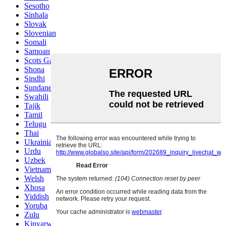
Sesotho
Sinhala
Slovak
Slovenian
Somali
Samoan
Scots Gaelic
Shona
Sindhi
Sundanese
Swahili
Tajik
Tamil
Telugu
Thai
Ukrainian
Urdu
Uzbek
Vietnamese
Welsh
Xhosa
Yiddish
Yoruba
Zulu
Kinyarwanda