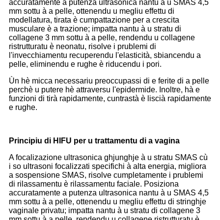
accuratamente a putenza ultrasonica nantu à u SMAS 4,5
mm sottu à a pelle, ottenendu u megliu effettu di
modellatura, tirata è cumpattazione per a crescita
musculare è a trazione; impatta nantu à u stratu di
collagene 3 mm sottu à a pelle, rendendu u collagene
ristrutturatu è neonatu, risolve i prublemi di
l'invecchiamentu recuperendu l'elasticità, sbiancendu a
pelle, eliminendu e rughe è riducendu i pori.
Ùn hè micca necessariu preoccupassi di e ferite di a pelle
perchè u putere hè attraversu l'epidermide. Inoltre, hà e
funzioni di tirà rapidamente, cuntrastà è liscià rapidamente
e rughe.
Principiu di HIFU per u trattamentu di a vagina
A focalizazione ultrasonica ghjunghje à u stratu SMAS cù
i so ultrasoni focalizzati specifichi à alta energia, migliora
a sospensione SMAS, risolve cumpletamente i prublemi
di rilassamentu è rilassamentu faciale. Posiziona
accuratamente a putenza ultrasonica nantu à u SMAS 4,5
mm sottu à a pelle, ottenendu u megliu effettu di stringhje
vaginale privatu; impatta nantu à u stratu di collagene 3
mm sottu à a pelle, rendendu u collagene ristrutturatu è