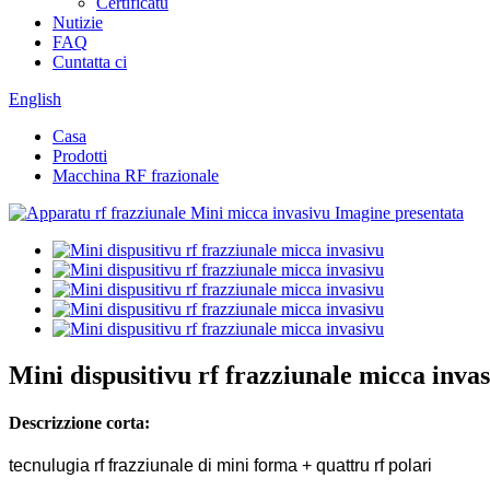
Certificatu
Nutizie
FAQ
Cuntatta ci
English
Casa
Prodotti
Macchina RF frazionale
Mini dispusitivu rf frazziunale micca inva
Descrizzione corta:
tecnulugia rf frazziunale di mini forma + quattru rf polari