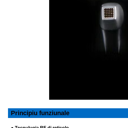
Principiu funziunale
● Tecnulugia RF di reticolo