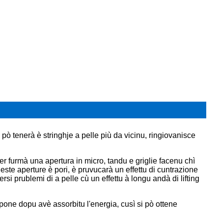
pò tenerà è stringhje a pelle più da vicinu, ringiovanisce
er furmà una apertura in micro, tandu e griglie facenu chì
este aperture è pori, è pruvucarà un effettu di cuntrazione
si prublemi di a pelle cù un effettu à longu andà di lifting
ompone dopu avè assorbitu l'energia, cusì si pò ottene