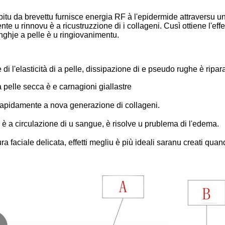
itu da brevettu furnisce energia RF à l'epidermide attraversu un'
 u rinnovu è a ricustruzzione di i collageni. Cusì ottiene l'effet
inghje a pelle è u ringiovanimentu.
i l'elasticità di a pelle, dissipazione di e pseudo rughe è ripar
 pelle secca è e carnagioni giallastre
ià rapidamente a nova generazione di collageni.
 è a circulazione di u sangue, è risolve u prublema di l'edema.
ra faciale delicata, effetti megliu è più ideali saranu creati quand