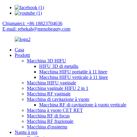
Chjamateci: +86 18823704636
E-mail: rebekah@menobeauty.com
Casa
Prodotti
Macchina 3D HIFU
HIFU 3D di metallu
Macchina HIFU portatile à 11 linee
Macchina HIFU verticale à 11 linee
Macchina HIFU vaginale
Macchina vaginale HIFU 2 in 1
Macchina RF vaginale
Macchina di cavitazione à vuoto
Macchina RF di cavitazione à vuoto verticale
Macchina à vuoto CET RET
Macchina RF di focus
Macchina RF frazionale
Macchina d'ossigenu
Nantu à noi