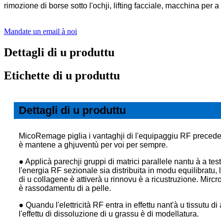
rimozione di borse sotto l'ochji, lifting facciale, macchina per 
Mandate un email à noi
Dettagli di u produttu
Etichette di u produttu
Dettagli di u produttu
MicoRemage piglia i vantaghji di l'equipaggiu RF precedent
è mantene a ghjuventù per voi per sempre.
● Applicà parechji gruppi di matrici parallele nantu à a te
l'energia RF sezionale sia distribuita in modu equilibratu,
di u collagene è attiverà u rinnovu è a ricustruzione. Mircr
è rassodamentu di a pelle.
● Quandu l'elettricità RF entra in effettu nant'à u tissutu 
l'effettu di dissoluzione di u grassu è di modellatura.