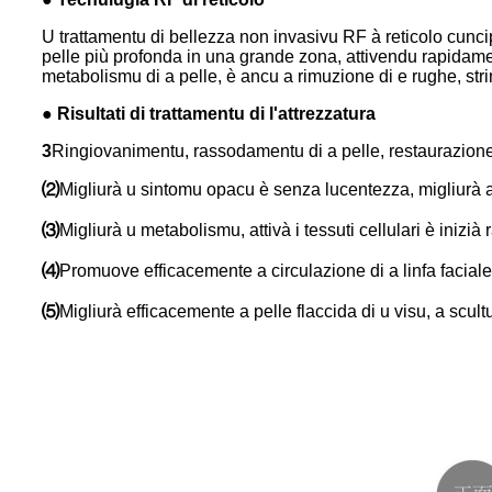
U trattamentu di bellezza non invasivu RF à reticolo cuncip
pelle più profonda in una grande zona, attivendu rapidamente
metabolismu di a pelle, è ancu a rimuzione di e rughe, str
● Risultati di trattamentu di l'attrezzatura
3
Ringiovanimentu, rassodamentu di a pelle, restaurazione d
⑵
Migliurà u sintomu opacu è senza lucentezza, migliurà a
⑶
Migliurà u metabolismu, attivà i tessuti cellulari è iniz
⑷
Promuove efficacemente a circulazione di a linfa faciale
⑸
Migliurà efficacemente a pelle flaccida di u visu, a scultu