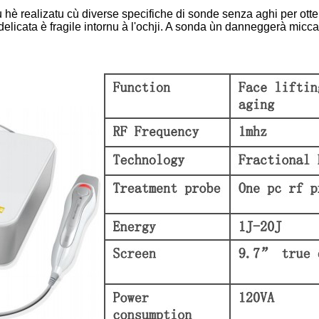
 hè realizatu cù diverse specifiche di sonde senza aghi per ottene
licata è fragile intornu à l'ochji. A sonda ùn danneggerà micca l'o