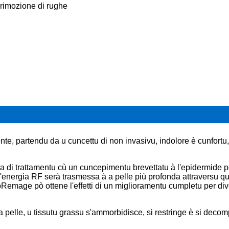
a rimozione di rughe
e, partendu da u cuncettu di non invasivu, indolore è cunfortu, 
sta di trattamentu cù un cuncepimentu brevettatu à l'epidermide p
 l'energia RF serà trasmessa à a pelle più profonda attraversu qu
oRemage pò ottene l'effetti di un miglioramentu cumpletu per diver
di a pelle, u tissutu grassu s'ammorbidisce, si restringe è si dec