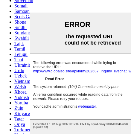
Slovenian
Somali
Samoan
Scots Gaelic
Shona
Sindhi
Sundanese
Swahili
Tajik
Tamil
Telugu
Thai
Ukrainian
Urdu
Uzbek
Vietnamese
Welsh
Xhosa
Yiddish
Yoruba
Zulu
Kinyarwanda
Tatar
Oriya
Turkmen