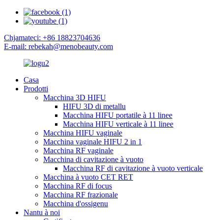
Chjamateci: +86 18823704636
E-mail: rebekah@menobeauty.com
Casa
Prodotti
Macchina 3D HIFU
HIFU 3D di metallu
Macchina HIFU portatile à 11 linee
Macchina HIFU verticale à 11 linee
Macchina HIFU vaginale
Macchina vaginale HIFU 2 in 1
Macchina RF vaginale
Macchina di cavitazione à vuoto
Macchina RF di cavitazione à vuoto verticale
Macchina à vuoto CET RET
Macchina RF di focus
Macchina RF frazionale
Macchina d'ossigenu
Nantu à noi