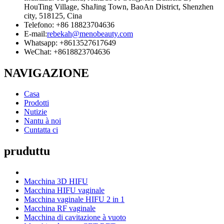
HouTing Village, ShaJing Town, BaoAn District, Shenzhen
city, 518125, Cina
Telefono: +86 18823704636
E-mail:
rebekah@menobeauty.com
Whatsapp: +8613527617649
WeChat: +8618823704636
NAVIGAZIONE
Casa
Prodotti
Nutizie
Nantu à noi
Cuntatta ci
pruduttu
Macchina 3D HIFU
Macchina HIFU vaginale
Macchina vaginale HIFU 2 in 1
Macchina RF vaginale
Macchina di cavitazione à vuoto