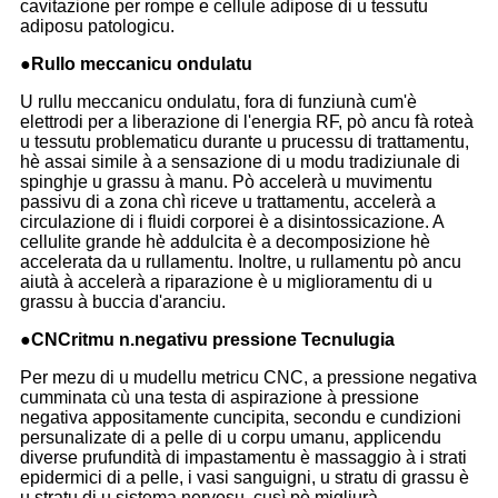
cavitazione per rompe e cellule adipose di u tessutu
adiposu patologicu.
●
Rullo meccanicu ondulatu
U rullu meccanicu ondulatu, fora di funziunà cum'è
elettrodi per a liberazione di l'energia RF, pò ancu fà roteà
u tessutu problematicu durante u prucessu di trattamentu,
hè assai simile à a sensazione di u modu tradiziunale di
spinghje u grassu à manu. Pò accelerà u muvimentu
passivu di a zona chì riceve u trattamentu, accelerà a
circulazione di i fluidi corporei è a disintossicazione. A
cellulite grande hè addulcita è a decomposizione hè
accelerata da u rullamentu. Inoltre, u rullamentu pò ancu
aiutà à accelerà a riparazione è u miglioramentu di u
grassu à buccia d'aranciu.
●
CNC
ritmu n.
negativu
pressione
Tecnulugia
Per mezu di u mudellu metricu CNC, a pressione negativa
cumminata cù una testa di aspirazione à pressione
negativa appositamente cuncipita, secondu e cundizioni
persunalizate di a pelle di u corpu umanu, applicendu
diverse prufundità di impastamentu è massaggio à i strati
epidermici di a pelle, i vasi sanguigni, u stratu di grassu è
u stratu di u sistema nervosu, cusì pò migliurà