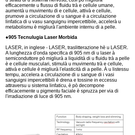
efficacemente u flussu di fluidu trà e cellule umane,
aumentà u muvimentu di e cellule, attivà e cellule,
prumove a circulazione di u sangue è a circulazione
linfatica di u vasu sanguignu impercettibile, accelerà u
metabolismu è migliurà l'ambiente internu di a pelle.
●
905 Tecnulugia Laser Morbida
LASER, in inglese - LASER, traslitterazione hè u LASER.
A lunghezza d'onda specifica di 905 nm di u laser à
semiconduttore pò migliurà a liquidità di u fluidu trà a pelle
è e cellule musculari, stimulà u muvimentu trà e cellule,
attivà e cellule è migliurà l'elasticità di a pelle. À u listessu
tempu, accelera a circulazione di u sangue di i vasi
sanguigni impercettibili è drena e tossine in eccessu
attraversu u sistema linfaticu, è pò decompone
efficacemente u pigmentu faciale è spruzza per via di
l'irradiazione di luce di 905 nm.