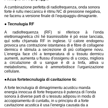
A cumbinazione perfetta di radiofrequenza, onda sonora
forte è rullu meccanicu è ritmu NC di pressione negativa,
ne facenu a versione finale di l'equipaggiu dimagrante.
● Tecnulugia RF
A radiofrequenza (RF) si riferisce à l'onda
elettromagnetica chì hè trasmissibile è pò esse lanciata,
quì sottu chjamata RF in inglese. U calore endogenu
provoca una contrazione istantanea di e fibre di collagene
dermicu è stimula a secrezione di più collagene novu.
L'energia face chì a temperatura di u tissutu dermicu
aumenti, aumenta u flussu d'ossigenu di u corpu, migliora
a circulazione di u sangue è di a linfa, attiva u
metabolismu, elimina è ammorbidisce l'urganizazione
cellulare.
●
Acus forte
tecnulugia di cavitazione tic
A forte tecnulugia di dimagrimentu acusticu manda
energia innocua di forte frequenza è putenza di l'onda
sonora à diverse parti di u tessutu adiposu in modu di
accoppiamentu di cuntattu, in u principiu di a forte
cavitazione acustica è usa l'energia causata da a