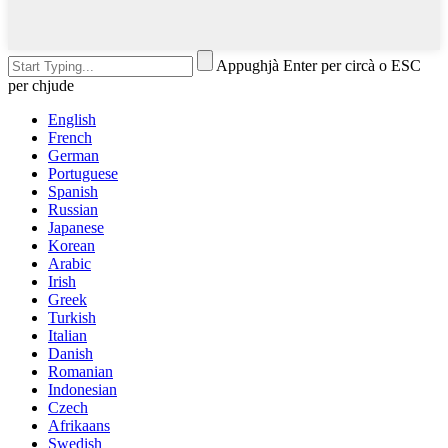
Appughjà Enter per circà o ESC
per chjude
English
French
German
Portuguese
Spanish
Russian
Japanese
Korean
Arabic
Irish
Greek
Turkish
Italian
Danish
Romanian
Indonesian
Czech
Afrikaans
Swedish