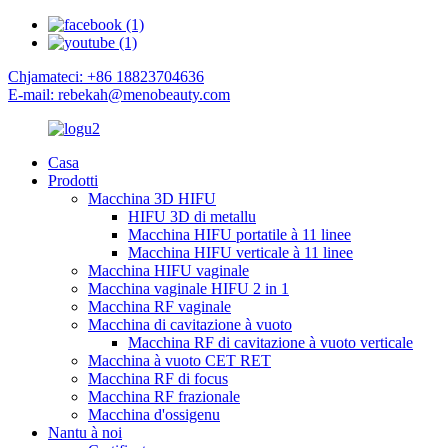
Chjamateci: +86 18823704636
E-mail: rebekah@menobeauty.com
Casa
Prodotti
Macchina 3D HIFU
HIFU 3D di metallu
Macchina HIFU portatile à 11 linee
Macchina HIFU verticale à 11 linee
Macchina HIFU vaginale
Macchina vaginale HIFU 2 in 1
Macchina RF vaginale
Macchina di cavitazione à vuoto
Macchina RF di cavitazione à vuoto verticale
Macchina à vuoto CET RET
Macchina RF di focus
Macchina RF frazionale
Macchina d'ossigenu
Nantu à noi